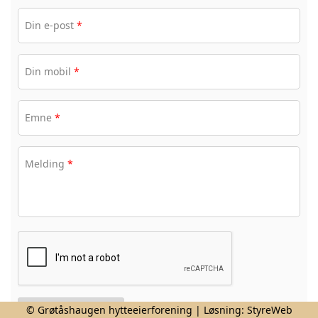
Din e-post
*
Din mobil
*
Emne
*
Melding
*
© Grøtåshaugen hytteeierforening | Løsning:
StyreWeb